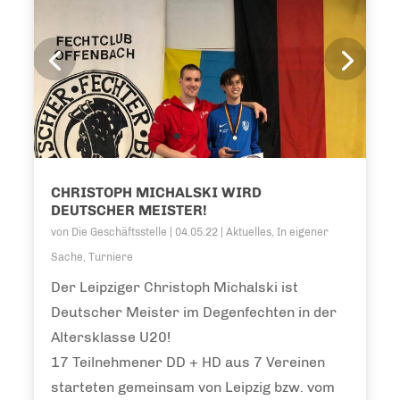
CHRISTOPH MICHALSKI WIRD
DEUTSCHER MEISTER!
von
Die Geschäftsstelle
|
04.05.22
|
Aktuelles
,
In eigener
Sache
,
Turniere
Der Leipziger Christoph Michalski ist
Deutscher Meister im Degenfechten in der
Altersklasse U20!
17 Teilnehmener DD + HD aus 7 Vereinen
starteten gemeinsam von Leipzig bzw. vom